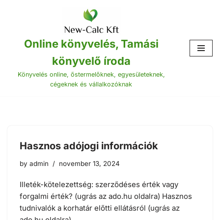
Skip
to
Online könyvelés, Tamási
content
könyvelő íroda
Könyvelés online, őstermelőknek, egyesületeknek,
cégeknek és vállalkozóknak
Hasznos adójogi információk
by
admin
november 13, 2024
Illeték-kötelezettség: szerződéses érték vagy
forgalmi érték? (ugrás az ado.hu oldalra) Hasznos
tudnivalók a korhatár előtti ellátásról (ugrás az
ado.hu oldalra)